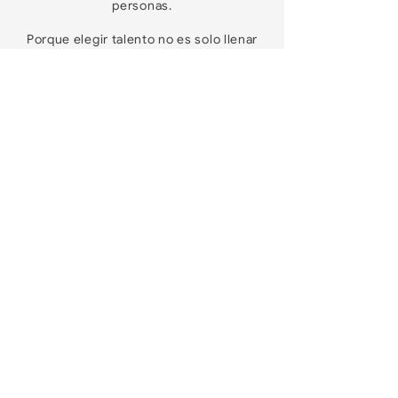
personas.
Porque elegir talento no es solo llenar
una posición:
es construir liderazgo
alineado con el futuro de la
organización.
En 5SHH trabajamos con organizaciones
que buscan decisiones de talento más
conscientes, estratégicas y alineadas
con su futuro.
Únete a la lista
Regístrate y sé el primero en
enterarte.
Nombre