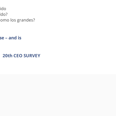
ido
ldo?
 como los grandes?
e – and is
20th CEO SURVEY